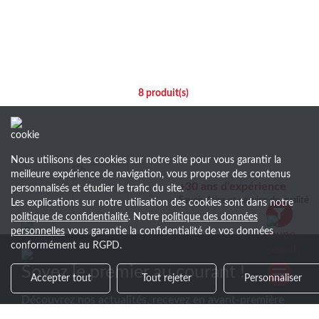
8
produit(s)
Nous utilisons des cookies sur notre site pour vous garantir la
meilleure expérience de navigation, vous proposer des contenus
+30 ans d’expérience
personnalisés et étudier le trafic du site.
Savoir-faire et service de qualité
Les explications sur notre utilisation des cookies sont dans notre
politique de confidentialité
. Notre
politique des données
personnelles
vous garantie la confidentialité de vos données
conformément au RGPD.
Soyez le premier au courant !
Accepter tout
Tout rejeter
Personnaliser
Découvrez nos actualités, recevez en avant-première
les nouveautés et nos ventes exclusives en vous