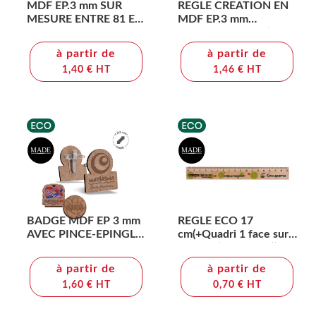
MDF EP.3 mm SUR
REGLE CREATION EN
MESURE ENTRE 81 ET
MDF EP.3 mm
121 cm2 MAXI
DIM.20,5x4,5 cm (100
cm2 MAXI)
à partir de
à partir de
1,40 € HT
1,46 € HT
BADGE MDF EP 3 mm
REGLE ECO 17
AVEC PINCE-EPINGLE
cm(+Quadri 1 face sur
MAXI 20 cm2
la regle (17x1,3 cm))
à partir de
à partir de
1,60 € HT
0,70 € HT