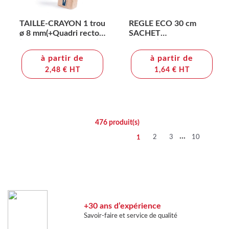
TAILLE-CRAYON 1 trou
REGLE ECO 30 cm
ø 8 mm(+Quadri recto
SACHET
(à l'opposé de la lame)
polypro(+Quadri 1 face
2,4 x 1,2 cm)
sur la regle (30x1,3 cm))
à partir de
à partir de
2,48 € HT
1,64 € HT
476
produit(s)
...
2
3
10
1
+30 ans d’expérience
Savoir-faire et service de qualité