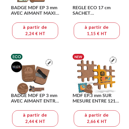
BADGE MDF EP 3 mm
REGLE ECO 17 cm
AVEC AIMANT MAXI
SACHET
20 cm2
polypro(+Quadri 1 face
sur la regle (17x1,3 cm))
à partir de
à partir de
2,24 € HT
1,15 € HT
BADGE MDF EP 3 mm
MDF EP.3 mm SUR
AVEC AIMANT ENTRE
MESURE ENTRE 121
20 cm2 ET 40 cm2
ET 169 cm2 MAXI
MAXI
à partir de
à partir de
2,44 € HT
2,66 € HT