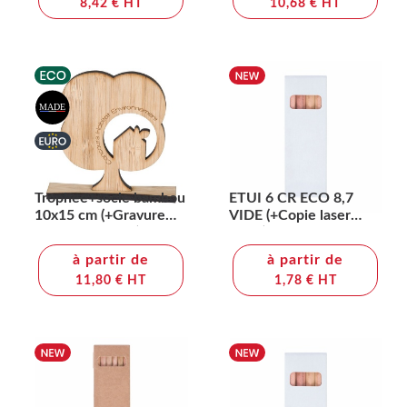
8,42 € HT
10,68 € HT
Trophee+socle bambou
ETUI 6 CR ECO 8,7
10x15 cm (+Gravure
VIDE (+Copie laser
laser CO2 LA31)
CL11)
à partir de
à partir de
11,80 € HT
1,78 € HT