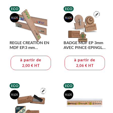
REGLE CREATION EN
BADGE MDF EP 3mm
MDF EP.3 mm
AVEC PINCE-EPINGLE
DIM.30,5x5 cm (160
ENTRE 20 cm2 ET 40
cm2 maxi)
cm2 MAXI
à partir de
à partir de
2,00 € HT
2,06 € HT