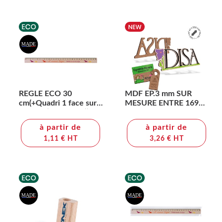
REGLE ECO 30
MDF EP.3 mm SUR
cm(+Quadri 1 face sur
MESURE ENTRE 169
la regle (30x1,3 cm))
ET 225 cm2 MAXI
à partir de
à partir de
1,11 € HT
3,26 € HT