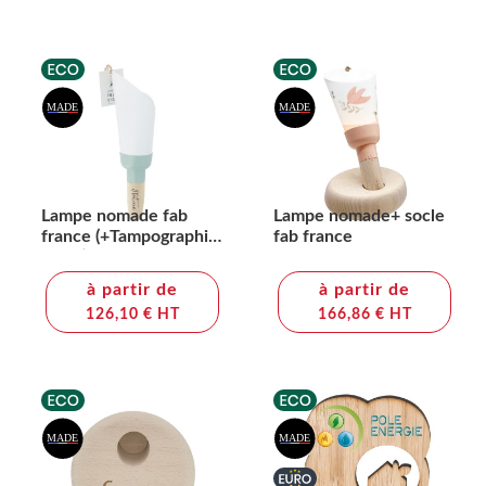
Lampe nomade fab
Lampe nomade+ socle
france (+Tampographie
fab france
TA51)
à partir de
à partir de
126,10 € HT
166,86 € HT