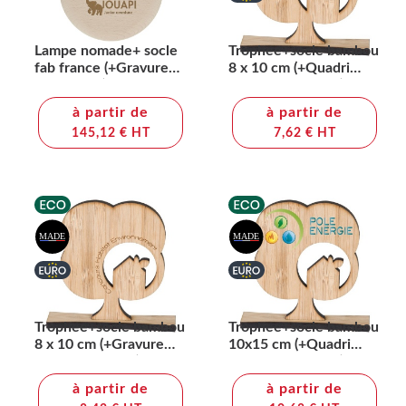
Lampe nomade+ socle
Trophee+socle bambou
fab france (+Gravure
8 x 10 cm (+Quadri
laser LA21)
numérique QV11)
à partir de
à partir de
145,12 € HT
7,62 € HT
Trophee+socle bambou
Trophee+socle bambou
8 x 10 cm (+Gravure
10x15 cm (+Quadri
laser CO2 LA31)
numérique QV11)
à partir de
à partir de