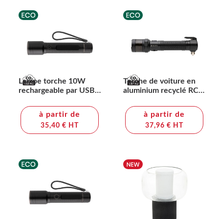
Lampe torche 10W
Torche de voiture en
rechargeable par USB
aluminium recyclé RCS
en alu RCS Gear X
Gear X
à partir de
à partir de
35,40 € HT
37,96 € HT