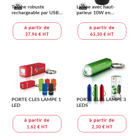
Torche robuste
Lampe avec haut-
rechargeable par USB
parleur 10W en
en aluminium recyclé
plastique recyclé RCS
RCS
Lux
à partir de
à partir de
37,96 € HT
63,30 € HT
PORTE CLES LAMPE 1
PORTE CLES LAMPE 3
LED
LEDS
à partir de
à partir de
1,62 € HT
2,30 € HT