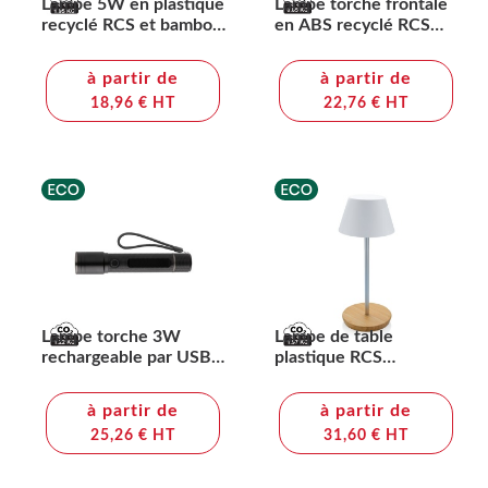
Lampe 5W en plastique
Lampe torche frontale
recyclé RCS et bambou
en ABS recyclé RCS
Lucid
Gear X
à partir de
à partir de
18,96 € HT
22,76 € HT
Lampe torche 3W
Lampe de table
rechargeable par USB
plastique RCS
en alu RCS Gear X
rechargeable par USB
Pure Glow
à partir de
à partir de
25,26 € HT
31,60 € HT