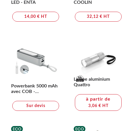
LED - ENTA
COOLIN
14,00 € HT
32,12 € HT
Lampe aluminium
Quattro
Powerbank 5000 mAh
avec COB -
POWLIGHT
à partir de
Sur devis
3,06 € HT