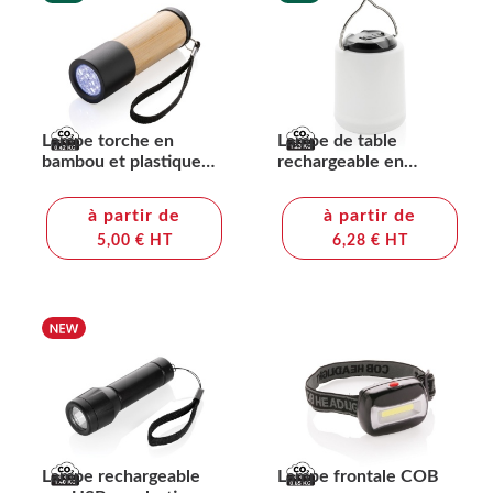
Lampe torche en
Lampe de table
bambou et plastique
rechargeable en
recyclé RCS
plastique recyclé RCS
Limio
à partir de
à partir de
5,00 € HT
6,28 € HT
Lampe rechargeable
Lampe frontale COB