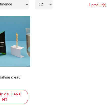
1
produit(s)
nalyse d'eau
tir de
5,46 €
HT