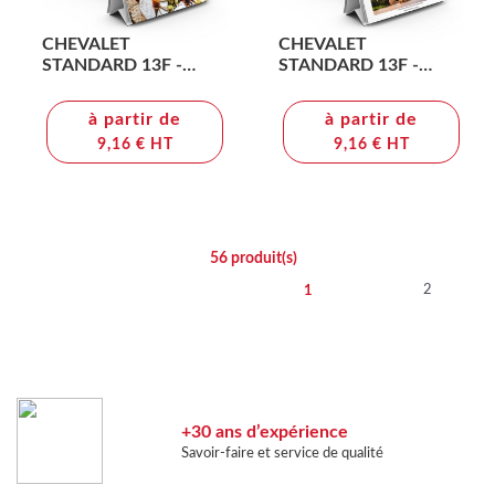
CHEVALET
CHEVALET
STANDARD 13F -
STANDARD 13F -
CONVIVIAL 2026 -
GRAND ANGLE 2026 -
QUADRI - AVEC
QUADRI - AVEC
à partir de
à partir de
PLAQUE FEUILLETS
PLAQUE FEUILLETS
9,16 € HT
9,16 € HT
REPOSITIONNABLES
REPOSITIONNABLES
56
produit(s)
2
1
+30 ans d’expérience
Savoir-faire et service de qualité