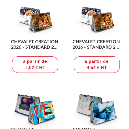
CHEVALET CREATION
CHEVALET CREATION
2026 - STANDARD 210
2026 - STANDARD 210
x 150 mm - 13
x 150 mm - 7
FEUILLETS -
FEUILLETS -
à partir de
à partir de
IMPRESSION RECTO
IMPRESSION RECTO
5,02 € HT
4,66 € HT
SEUL - PAPIER 170g -
VERSO - PAPIER 170g -
RELIURE SPIRALE
RELIURE SPIRALE
METALLIQUE NOIRE
METALLIQUE NOIRE