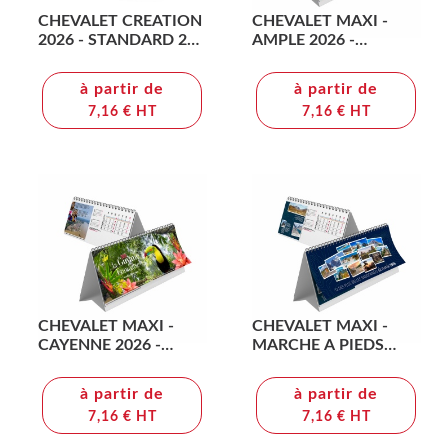
CHEVALET CREATION
CHEVALET MAXI -
2026 - STANDARD 210
AMPLE 2026 -
x 150 mm - 13
QUADRI
FEUILLETS -
à partir de
à partir de
IMPRESSION RECTO
7,16 € HT
7,16 € HT
VERSO - PAPIER 170g -
RELIURE SPIRALE
METALLIQUE NOIRE
CHEVALET MAXI -
CHEVALET MAXI -
CAYENNE 2026 -
MARCHE A PIEDS
QUADRI
2026 - QUADRI
à partir de
à partir de
7,16 € HT
7,16 € HT