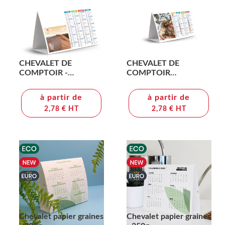
CHEVALET DE
CHEVALET DE
COMPTOIR -
COMPTOIR
VINTAGE 2026 -
CREATION 2026 -
QUADRI
FORMAT FINI 210 x
à partir de
à partir de
135 mm - CARTE
2,78 € HT
2,78 € HT
GRAPHIQUE 400g
Chevalet papier graines
Chevalet papier graines