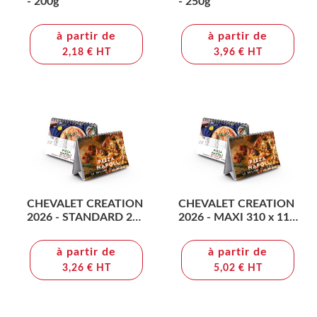
- 200g
- 250g
à partir de
à partir de
2,18 € HT
3,96 € HT
CHEVALET CREATION
CHEVALET CREATION
2026 - STANDARD 210
2026 - MAXI 310 x 110
x 150 mm - 7
mm - 13 FEUILLETS -
FEUILLETS -
IMPRESSION RECTO
à partir de
à partir de
IMPRESSION RECTO
SEUL - PAPIER 170g -
3,26 € HT
5,02 € HT
SEUL - PAPIER 170g -
RELIURE SPIRALE
RELIURE SPIRALE
METALLIQUE NOIRE
METALLIQUE NOIRE