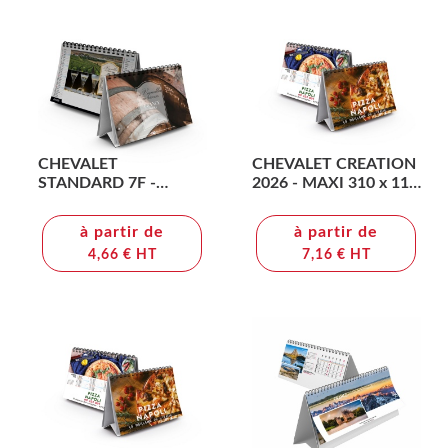
CHEVALET
CHEVALET CREATION
STANDARD 7F -
2026 - MAXI 310 x 110
VENDANGE 2026 -
mm - 13 FEUILLETS -
QUADRI
IMPRESSION RECTO
à partir de
à partir de
VERSO - PAPIER 170g -
4,66 € HT
7,16 € HT
RELIURE SPIRALE
METALLIQUE NOIRE