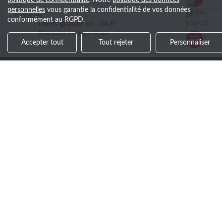
politique de confidentialité
. Notre
politique des données
personnelles
vous garantie la confidentialité de vos données
conformément au RGPD.
+30 ans d’expérience
Savoir-faire et service de qualité
Accepter tout
Tout rejeter
Personnaliser
Soyez le premier au courant !
Découvrez nos actualités, recevez en avant-première
les nouveautés et nos ventes exclusives en vous
inscrivant à notre newsletter.
>