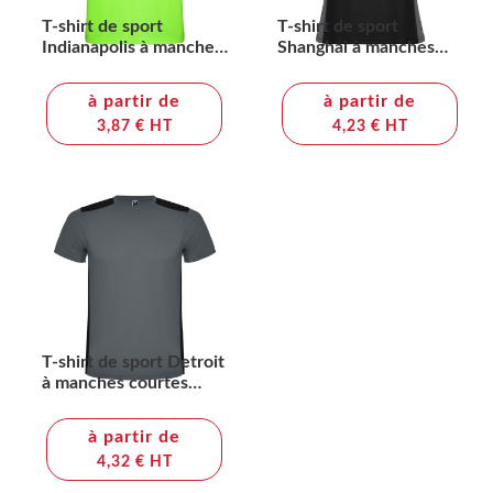
T-shirt de sport
T-shirt de sport
Indianapolis à manches
Shanghai à manches
courtes unisexe
courtes pour femme
à partir de
à partir de
3,87 € HT
4,23 € HT
T-shirt de sport Detroit
à manches courtes
unisexe
à partir de
4,32 € HT