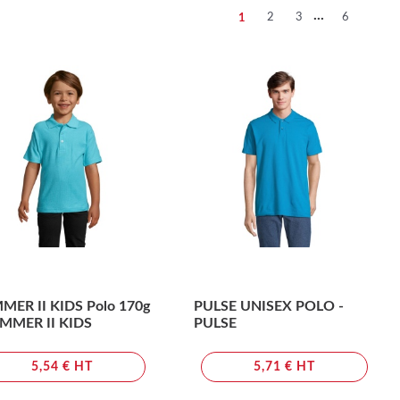
...
2
3
6
1
MER II KIDS Polo 170g
PULSE UNISEX POLO -
UMMER II KIDS
PULSE
5,54 € HT
5,71 € HT