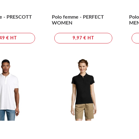
e - PRESCOTT
Polo femme - PERFECT
Pol
WOMEN
ME
,49 € HT
9,97 € HT