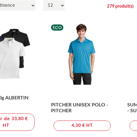
279
produit(s)
20g ALBERTIN
PITCHER UNISEX POLO -
SUM
PITCHER
- S
ir de
33,80 €
HT
4,30 € HT