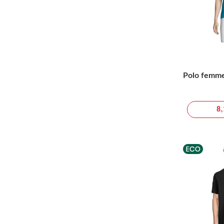
Polo femm
8