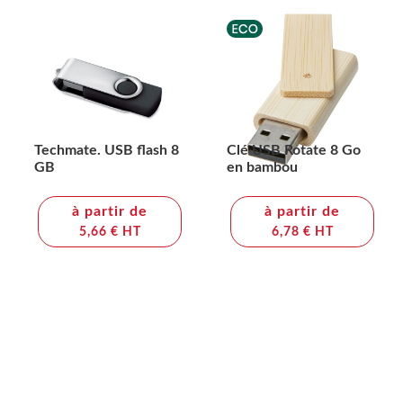
Techmate. USB flash 8
Clé USB Rotate 8 Go
GB
en bambou
à partir de
à partir de
5,66 € HT
6,78 € HT