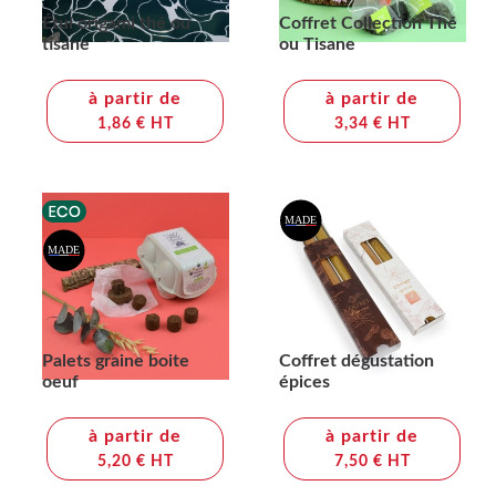
Étui origami thé ou
Coffret Collection Thé
tisane
ou Tisane
à partir de
à partir de
1,86 € HT
3,34 € HT
Palets graine boite
Coffret dégustation
oeuf
épices
à partir de
à partir de
5,20 € HT
7,50 € HT