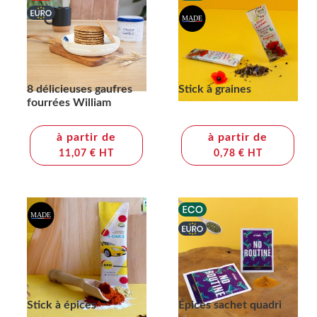
8 délicieuses gaufres
Stick à graines
fourrées William
à partir de
à partir de
11,07 € HT
0,78 € HT
Stick à épices
Épices sachet quadri