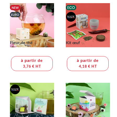
Fleur de thé
Kit œuf
à partir de
à partir de
3,76 € HT
4,18 € HT