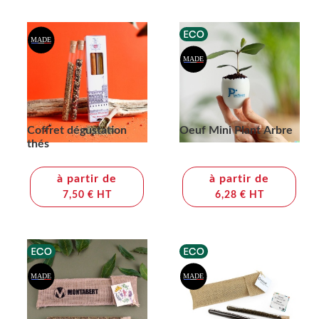
Coffret dégustation
Oeuf Mini Plant Arbre
thés
à partir de
à partir de
7,50 € HT
6,28 € HT