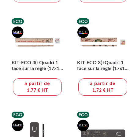
KIT-ECO 3(+Quadri 1
KIT-ECO 3(+Quadri 1
face sur la regle (17x1,3
face sur la regle (17x1,3
cm) - quadri sur le
cm) - marquage à chaud
crayon et sur la gomme
360° 1 couleur sur le
à partir de
à partir de
(2,2x2,4 cm))
crayon - quadri sur la
1,77 € HT
1,72 € HT
gomme (2,2x2,4 cm))