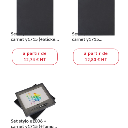
Set stylo e1006 +
Set stylo e1006 +
carnet y1715 (+Sticker
carnet y1715
Quadri SS12)
(+Sérigraphie GS et
Tampo ST12)
à partir de
à partir de
12,74 € HT
12,80 € HT
Set stylo e1006 +
carnet y1715 (+Tampo