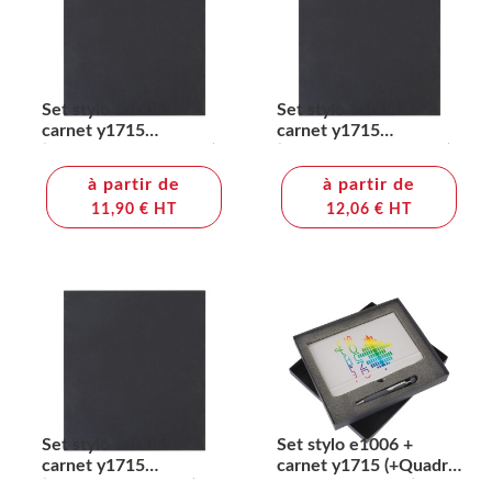
Set stylo e1006 +
Set stylo e1006 +
carnet y1715
carnet y1715
(+Tampographie TA91)
(+Tampographie TA21)
à partir de
à partir de
11,90 € HT
12,06 € HT
Set stylo e1006 +
Set stylo e1006 +
carnet y1715
carnet y1715 (+Quadri
(+Sérigraphie GS21)
numérique QV11)