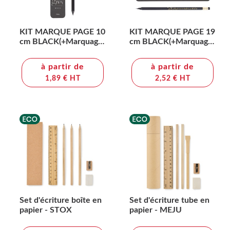
KIT MARQUE PAGE 10
KIT MARQUE PAGE 19
cm BLACK(+Marquage
cm BLACK(+Marquage
à chaud 1 couleur sur le
à chaud 1 couleur sur le
marque-page -
marque-page -
à partir de
à partir de
marquage à chaud 360°
marquage à chaud 360°
1,89 € HT
2,52 € HT
1 couleur sur le crayon)
1 couleur sur le crayon)
Set d'écriture boîte en
Set d'écriture tube en
papier - STOX
papier - MEJU