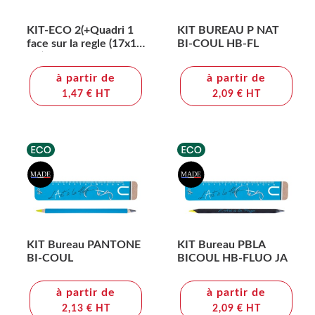
KIT-ECO 2(+Quadri 1
KIT BUREAU P NAT
face sur la regle (17x1,3
BI-COUL HB-FL
cm) - marquage à chaud
360° 1 couleur sur le
à partir de
à partir de
crayon)
1,47 € HT
2,09 € HT
KIT Bureau PANTONE
KIT Bureau PBLA
BI-COUL
BICOUL HB-FLUO JA
à partir de
à partir de
2,13 € HT
2,09 € HT