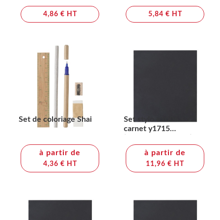
4,86 € HT
5,84 € HT
Set de coloriage Shai
Set stylo e1006 +
carnet y1715
(+Sérigraphie PS71)
à partir de
à partir de
4,36 € HT
11,96 € HT