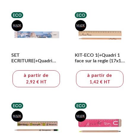
SET
KIT-ECO 1(+Quadri 1
ECRITURE(+Quadri
face sur la regle (17x1,3
recto sur les 4 crayons
cm) - marquage à chaud
(13,8 x 2,62 cm) + sur la
360° 1 couleur sur le
à partir de
à partir de
gomme (2,2 x 2,4 cm))
crayon)
2,92 € HT
1,42 € HT