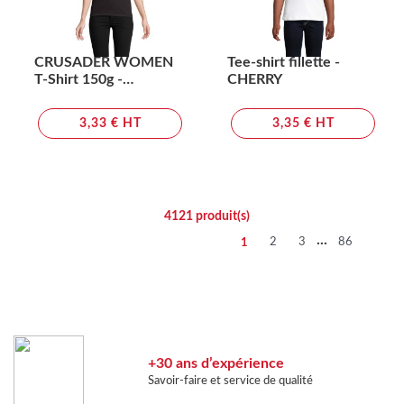
CRUSADER WOMEN
Tee-shirt fillette -
T-Shirt 150g -
CHERRY
CRUSADER WOMEN
3,33 € HT
3,35 € HT
4121
produit(s)
...
2
3
86
1
+30 ans d’expérience
Savoir-faire et service de qualité