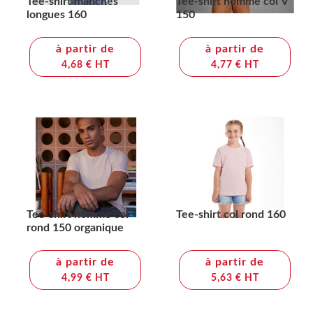
Tee-shirt manches
Tee-shirt homme col V
longues 160
150
à partir de
à partir de
4,68 € HT
4,77 € HT
Tee-shirt homme col
Tee-shirt col rond 160
rond 150 organique
à partir de
à partir de
4,99 € HT
5,63 € HT