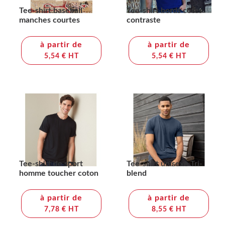
Tee-shirt baseball
Tee-shirt bords côtes
manches courtes
contraste
à partir de
à partir de
5,54 € HT
5,54 € HT
Tee-shirt de sport
Tee-shirt unisexe Tri-
homme toucher coton
blend
à partir de
à partir de
7,78 € HT
8,55 € HT