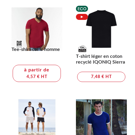
Tee-shirt col V homme
T-shirt léger en coton
recyclé IQONIQ Sierra
à partir de
4,57 € HT
7,48 € HT