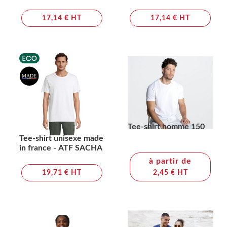
ATF LOLA
ATF LÉON
17,14 € HT
17,14 € HT
Tee-shirt homme 150
Tee-shirt unisexe made
in france - ATF SACHA
à partir de
19,71 € HT
2,45 € HT