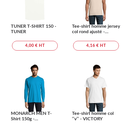
TUNER T-SHIRT 150 -
Tee-shirt homme jersey
TUNER
col rond ajusté -
CRUSADER MEN
4,00 € HT
4,16 € HT
MONARCH MEN T-
Tee-shirt homme col
Shirt 150g -
‘’v’’ - VICTORY
MONARCH