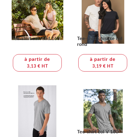
Tee-shirt col rond 160
Tee-shirt unisexe col
rond
à partir de
à partir de
3,13 € HT
3,19 € HT
Tee-shirt col V 160