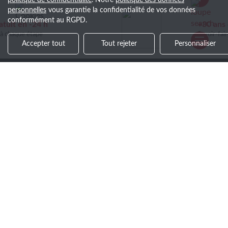
politique de confidentialité
. Notre
politique des données
personnelles
vous garantie la confidentialité de vos données
conformément au RGPD.
+30 ans d’expérience
Savoir-faire et service de qualité
Accepter tout
Tout rejeter
Personnaliser
Soyez le premier au courant !
Découvrez nos actualités, recevez en avant-première
les nouveautés et nos ventes exclusives en vous
inscrivant à notre newsletter.
>