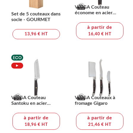
VINGA Couteau
économe en acier
Set de 5 couteaux dans
recyclé Tara
socle - GOURMET
à partir de
13,96 € HT
16,40 € HT
VINGA Couteau
VINGA Couteaux à
Santoku en acier
fromage Gigaro
recyclé Tara
à partir de
à partir de
18,96 € HT
21,46 € HT