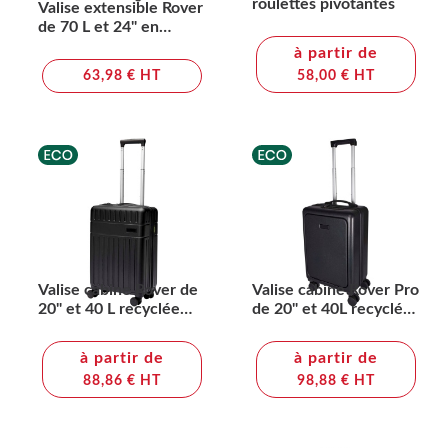
roulettes pivotantes
Valise extensible Rover
de 70 L et 24" en
matériaux recyclés
à partir de
certifiés GRS
63,98 € HT
58,00 € HT
Valise cabine Rover de
Valise cabine Rover Pro
20" et 40 L recyclée
de 20" et 40L recyclée
GRS
GRS
à partir de
à partir de
88,86 € HT
98,88 € HT