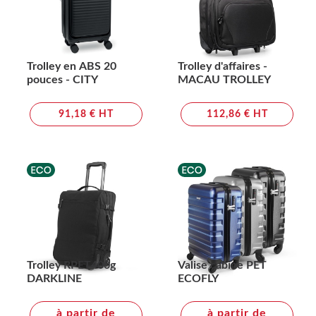
Trolley en ABS 20
Trolley d'affaires -
pouces - CITY
MACAU TROLLEY
91,18 € HT
112,86 € HT
Trolley RPET400g
Valise cabine PET
DARKLINE
ECOFLY
à partir de
à partir de