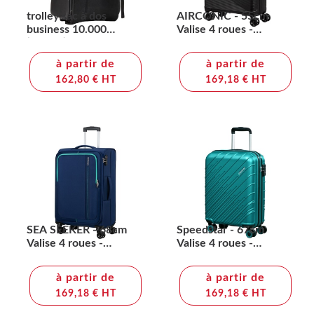
trolley sac à dos
AIRCONIC - 55cm
business 10.000
Valise 4 roues -
(Import)
AMERICAN
TOURISTER
à partir de
à partir de
162,80 € HT
169,18 € HT
SEA SEEKER - 68cm
Speedstar - 67cm
Valise 4 roues -
Valise 4 roues -
AMERICAN
AMERICAN
TOURISTER
TOURISTER
à partir de
à partir de
169,18 € HT
169,18 € HT