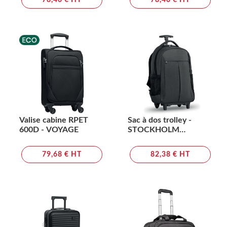
78,40 € HT
78,40 € HT
Valise cabine RPET
Sac à dos trolley -
600D - VOYAGE
STOCKHOLM
TROLLEY
79,68 € HT
82,38 € HT