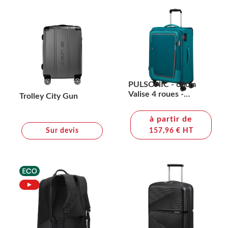
PULSONIC - 68cm
Valise 4 roues -
Trolley City Gun
AMERICAN
TOURISTER
à partir de
Sur devis
157,96 € HT