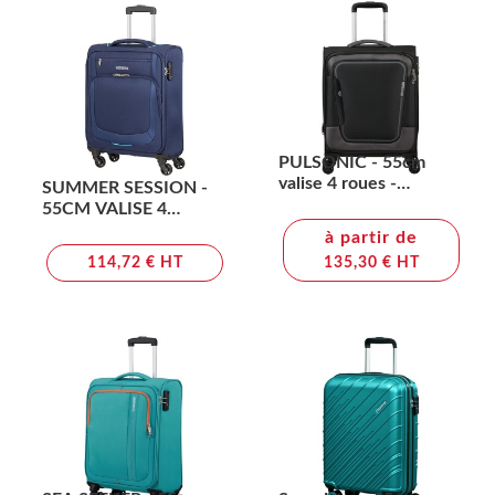
PULSONIC - 55cm
valise 4 roues -
SUMMER SESSION -
AMERICAN
55CM VALISE 4
TOURISTER
ROUES - AMERICAN
à partir de
TOURISTER
114,72 € HT
135,30 € HT