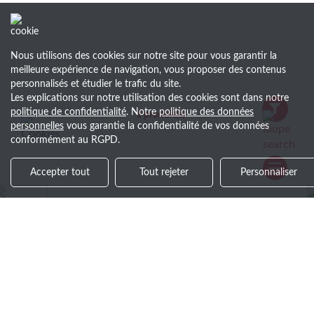
Nous utilisons des cookies sur notre site pour vous garantir la
meilleure expérience de navigation, vous proposer des contenus
personnalisés et étudier le trafic du site.
Les explications sur notre utilisation des cookies sont dans notre
politique de confidentialité
. Notre
politique des données
1
produit(s)
personnelles
vous garantie la confidentialité de vos données
conformément au RGPD.
Accepter tout
Tout rejeter
Personnaliser
it en -24 h
+30 ans d’
haque étape
Savoir-faire et
Soyez le premier au courant !