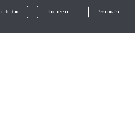
cepter tout
Tout rejeter
Personnaliser
Besoin d’aide ?
ogue personnalisé
Contactez-nous au 02 32 18 07 70
>
ant à notre