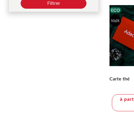
Filtrer
Carte thé
à par