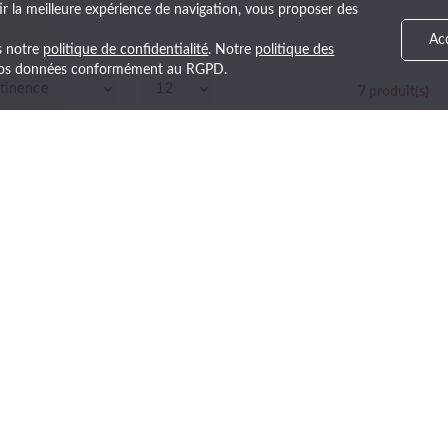
ir la meilleure expérience de navigation, vous proposer des
Ac
ns notre
politique de confidentialité
. Notre
politique des
e vos données conformément au RGPD.
7
produit(s)
+30 ans d’expérience
Espace privé
Savoir-faire et service de qualité
Accès à votre catal
!
première les nouveautés et nos ventes exclusives en vous inscriv