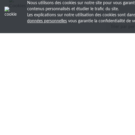
Nous utilisons des cookies sur notre site pour vous garant
contenus personnalisés et étudier le trafic du site.
Les explications sur notre utilisation des cookies sont da
données personnelles
vous garantie la confidentialité d
Devis gratuit en -24 h
Réactivité à chaque étape
Soyez le premier au courant 
Découvrez nos actualités, recevez en avant-
newsletter.