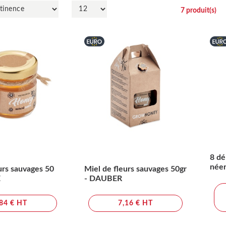
7
produit(s)
8 dé
néer
urs sauvages 50
Miel de fleurs sauvages 50gr
E
- DAUBER
,84 € HT
7,16 € HT