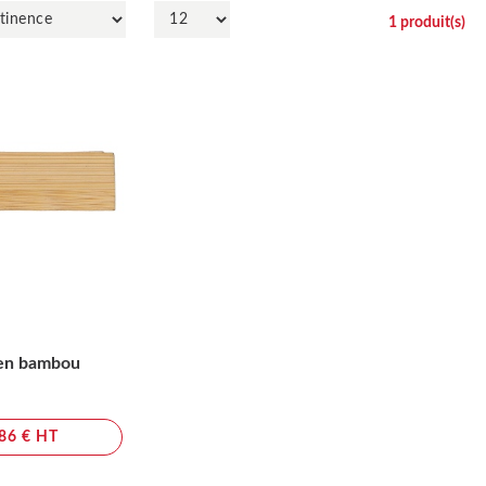
1
produit(s)
 en bambou
,86 € HT