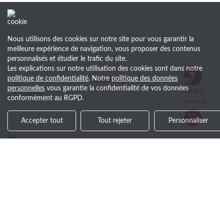
Nous utilisons des cookies sur notre site pour vous garantir la
meilleure expérience de navigation, vous proposer des contenus
personnalisés et étudier le trafic du site.
Les explications sur notre utilisation des cookies sont dans notre
politique de confidentialité
. Notre
politique des données
1
produit(s)
personnelles
vous garantie la confidentialité de vos données
conformément au RGPD.
Accepter tout
Tout rejeter
Personnaliser
Devis gratuit en -24 h
Réactivité à chaque étape
Soyez le premier au courant !