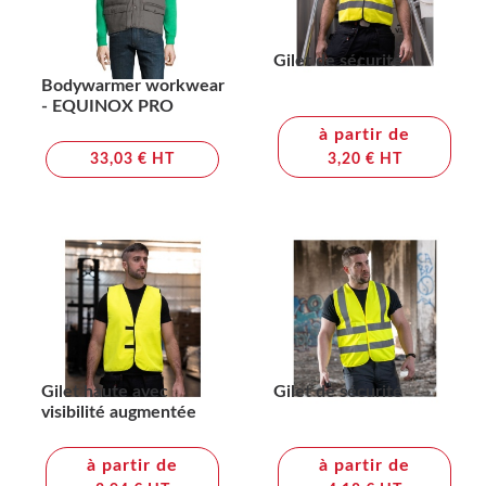
Gilet de sécurité
Bodywarmer workwear
- EQUINOX PRO
à partir de
33,03 € HT
3,20 € HT
Gilet haute avec
Gilet de sécurité
visibilité augmentée
à partir de
à partir de