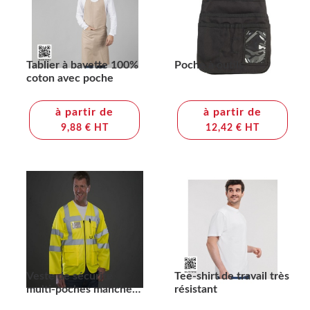
Tablier à bavette 100%
Poche à outils
coton avec poche
à partir de
à partir de
9,88 € HT
12,42 € HT
Veste de sécurité
Tee-shirt de travail très
multi-poches manches
résistant
longues