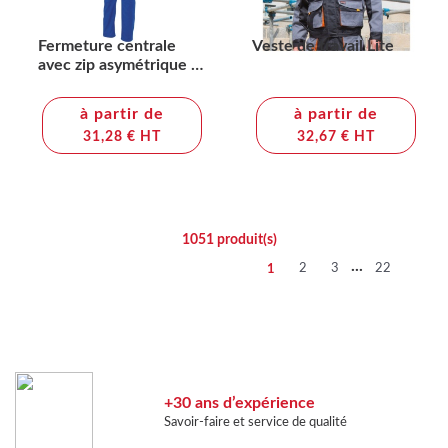
Fermeture centrale
Veste de travail Lite
avec zip asymétrique et
double curseur.
Manche raglan. Taille
à partir de
à partir de
élastiquée.
31,28 € HT
32,67 € HT
1051
produit(s)
...
2
3
22
1
érience
Espace privé
rvice de qualité
Accès à votre cat