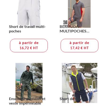
Short de travail multi-
BERMUDA
poches
MULTIPOCHES
BICOLORE
à partir de
à partir de
16,72 € HT
17,42 € HT
Ensemble pantalon et
Short de travail
veste imperméable