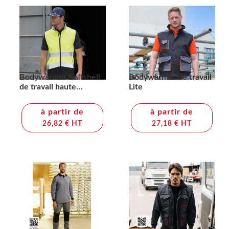
Bodywarmer Softshell
Bodywarmer de travail
de travail haute
Lite
visibilité
à partir de
à partir de
26,82 € HT
27,18 € HT