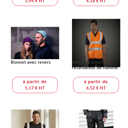
3,94 € HT
4,18 € HT
Bonnet avec revers
Veste de sécurité
retardateur de flamme
à partir de
à partir de
5,17 € HT
6,52 € HT