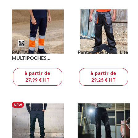
PANTALON
Pantalon de travail Lite
MULTIPOCHES
BICOLORE HAUTE
VISIBILITÉ
à partir de
à partir de
27,99 € HT
29,25 € HT