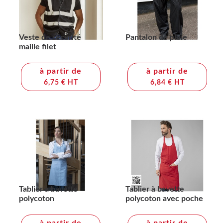
Veste de sécurité
Pantalon de pluie
maille filet
à partir de
à partir de
6,75 € HT
6,84 € HT
Tablier à bavette
Tablier à bavette
polycoton
polycoton avec poche