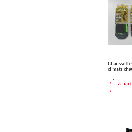
Chaussette
climats cha
à par