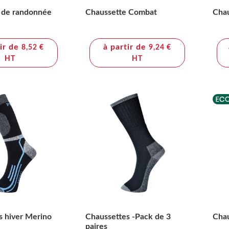
 de randonnée
Chaussette Combat
Chau
tir de
à partir de
8,52 €
9,24 €
HT
HT
s hiver Merino
Chaussettes -Pack de 3
Cha
paires