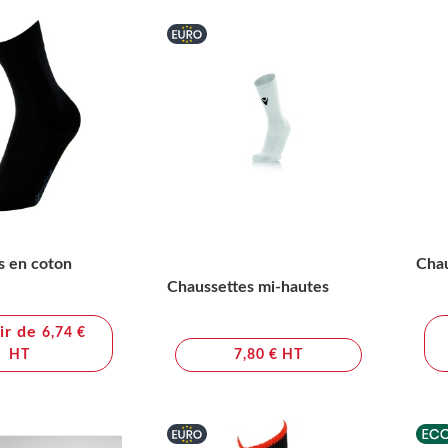
s en coton
Cha
Chaussettes mi-hautes
tir de
6,74 €
HT
7,80 € HT