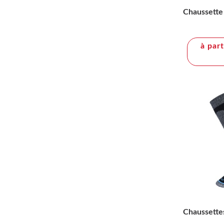
Chaussette
à par
Chaussette