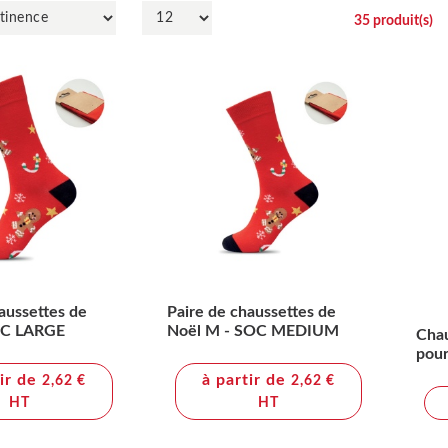
35
produit(s)
aussettes de
Paire de chaussettes de
OC LARGE
Noël M - SOC MEDIUM
Chau
pour
SOC
tir de
à partir de
2,62 €
2,62 €
HT
HT