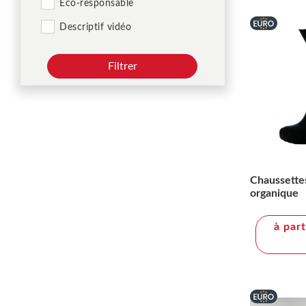
Éco-responsable
Descriptif vidéo
Filtrer
Chaussette
organique
à par