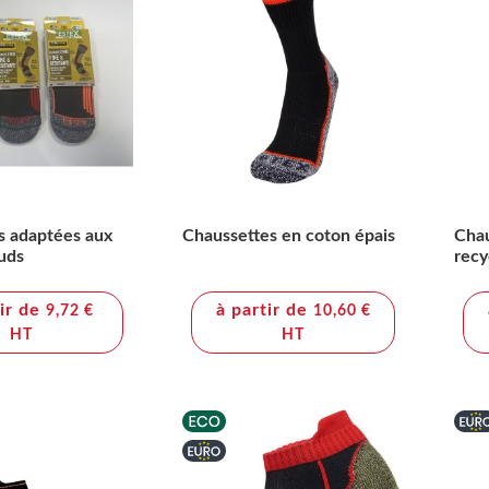
s adaptées aux
Chaussettes en coton épais
Chau
uds
recy
tir de
à partir de
9,72 €
10,60 €
HT
HT