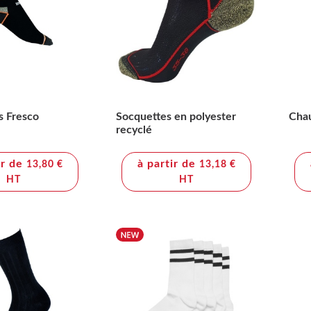
s Fresco
Socquettes en polyester
Chau
recyclé
ir de
à partir de
13,80 €
13,18 €
HT
HT