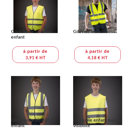
Gilet haute visibilité
Gilet de sécurité
enfant
à partir de
à partir de
3,91 € HT
4,18 € HT
Gilet haute visibilité
Chasuble enfant haute
enfant
visibilité