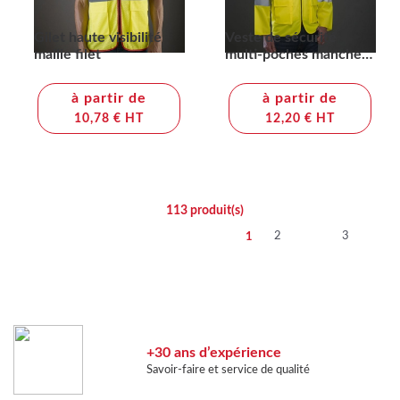
Gilet haute visibilité
Veste de sécurité
maille filet
multi-poches manches
longues
à partir de
à partir de
10,78 € HT
12,20 € HT
113
produit(s)
2
3
1
+30 ans d’expérience
Savoir-faire et service de qualité