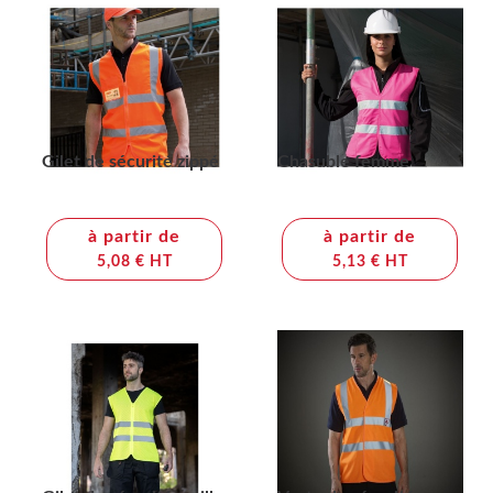
Gilet de sécurité zippé
Chasuble femme
à partir de
à partir de
5,08 € HT
5,13 € HT