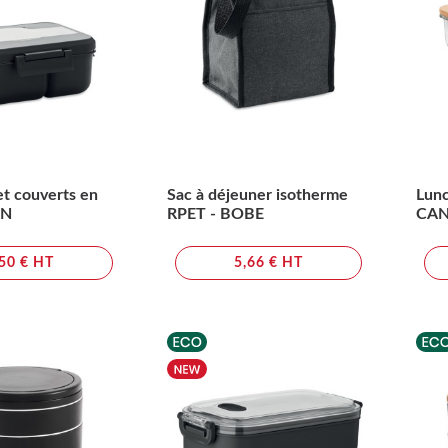
et couverts en
Sac à déjeuner isotherme
Lunc
AN
RPET - BOBE
CA
,50 € HT
5,66 € HT