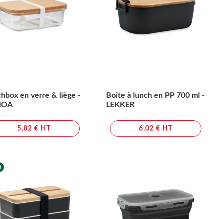
hbox en verre & liège -
Boîte à lunch en PP 700 ml -
NOA
LEKKER
5,82 € HT
6,02 € HT