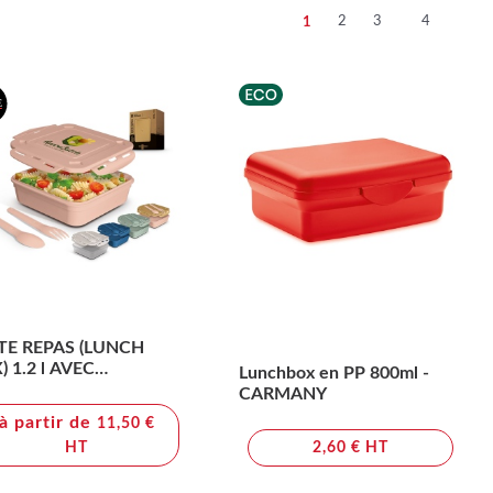
2
3
4
1
TE REPAS (LUNCH
 1.2 l AVEC
Lunchbox en PP 800ml -
VERCLE, CUILLERE ET
CARMANY
RCHETTE
à partir de
11,50 €
HT
2,60 € HT