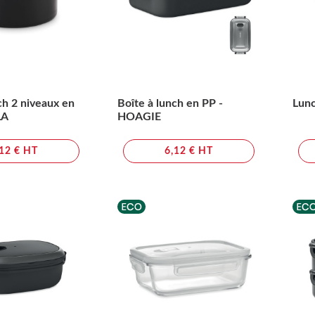
ch 2 niveaux en
Boîte à lunch en PP -
Lun
LA
HOAGIE
,12 € HT
6,12 € HT