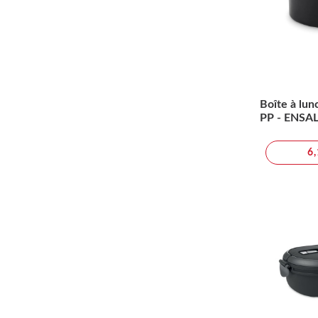
Boîte à lun
PP - ENSA
6