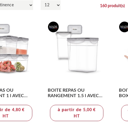
160
produit(s)
PAS OU
BOITE REPAS OU
BOI
T 1 l AVEC
RANGEMENT 1.5 l AVEC
BOX)
LE
COUVERCLE
COU
FOU
tir de
à partir de
4,80 €
5,00 €
HT
HT