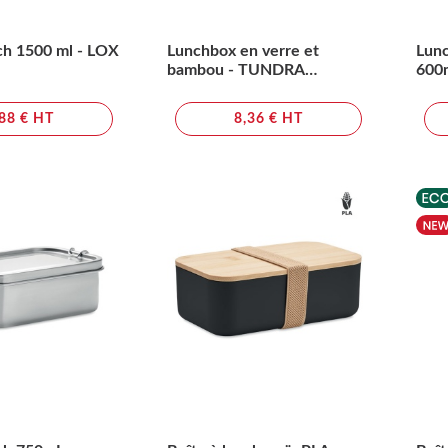
ch 1500 ml - LOX
Lunchbox en verre et
Lunc
bambou - TUNDRA
600
LUNCHBOX
,88 € HT
8,36 € HT