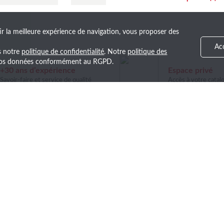
ir la meilleure expérience de navigation, vous proposer des
Ac
ns notre
politique de confidentialité
. Notre
politique des
e vos données conformément au RGPD.
+30 ans d’expérience
Espace privé
Savoir-faire et service de qualité
Accès à votre catal
!
première les nouveautés et nos ventes exclusives en vous inscriv
LA SOCIÉTÉ
NOTRE OFFRE