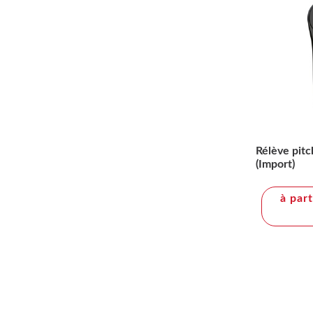
Rélève pitc
(Import)
à par