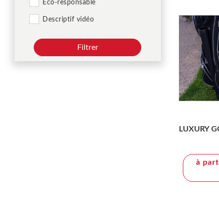
Éco-responsable
Descriptif vidéo
Filtrer
LUXURY G
à par