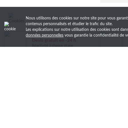
Nous utilisons des cookies sur notre site pour vous garant
contenus personnalisés et étudier le trafic du site.
Les explications sur notre utilisation des cookies sont da
données personnelles
vous garantie la confidentialité d
Devis gratuit en -24 h
Réactivité à chaque étape
Soyez le premier au courant 
Découvrez nos actualités, recevez en avant-
newsletter.
LM COMMUNICATION