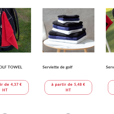
OLF TOWEL
Serviette de golf
Serv
tir de
à partir de
4,37 €
5,48 €
HT
HT