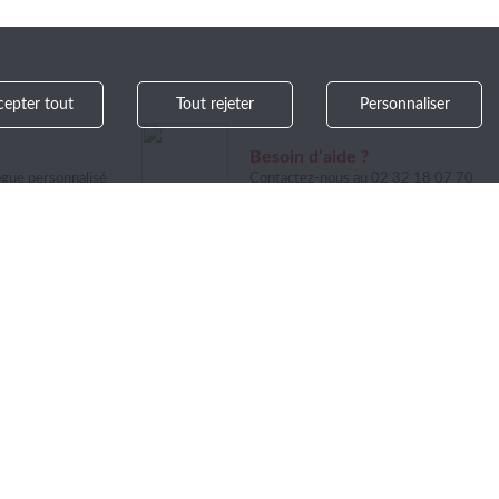
cepter tout
Tout rejeter
Personnaliser
Besoin d’aide ?
ogue personnalisé
Contactez-nous au 02 32 18 07 70
>
ant à notre
SUPPORT
SUIVEZ-NOUS