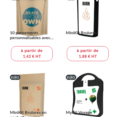
10 pansements
MiniKit Brulures
personnalisables avec
pochette en papier
imprimé en couleur
à partir de
à partir de
1,42 € HT
1,88 € HT
MiniKit Brulures en
MyKit Voyage