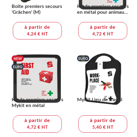
Boîte premiers secours
Kit de premiers secours
'Grächen' (M)
en métal pour animaux
de compagnie MyKit
à partir de
à partir de
4,24 € HT
4,72 € HT
Kit de premiers secours
MyKit Lieu de travail
Mykit en métal
à partir de
à partir de
4,72 € HT
5,40 € HT