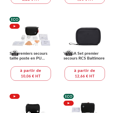
Set premiers secours
VINGA Set premier
taille poste en PU
secours RCS Baltimore
nubuck recyclé RCS
à partir de
à partir de
10,06 € HT
12,66 € HT