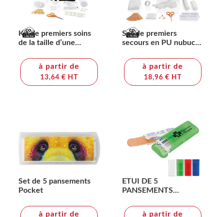
Kit de premiers soins
Set de premiers
de la taille d’une
secours en PU nubuck
enveloppe
recyclé RCS
à partir de
à partir de
13,64 € HT
18,96 € HT
Set de 5 pansements
ETUI DE 5
Pocket
PANSEMENTS
5.6x1.9CM
à partir de
à partir de