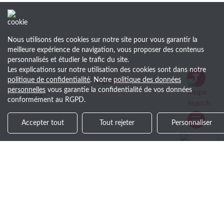
Nous utilisons des cookies sur notre site pour vous garantir la
meilleure expérience de navigation, vous proposer des contenus
personnalisés et étudier le trafic du site.
Les explications sur notre utilisation des cookies sont dans notre
politique de confidentialité
. Notre
politique des données
3
produit(s)
personnelles
vous garantie la confidentialité de vos données
conformément au RGPD.
Accepter tout
Tout rejeter
Personnaliser
+30 ans d’expérience
Savoir-faire et service de qua
Soyez le premier au courant !