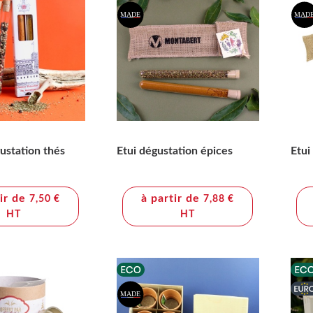
ustation thés
Etui dégustation épices
Etui
tir de
à partir de
7,50 €
7,88 €
HT
HT