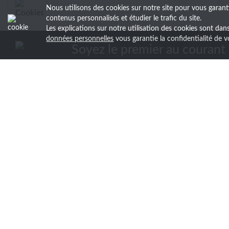
Nous utilisons des cookies sur notre site pour vous garant
contenus personnalisés et étudier le trafic du site.
Les explications sur notre utilisation des cookies sont da
données personnelles
vous garantie la confidentialité d
Soyez le premier au courant 
Découvrez nos actualités, recevez en avant-
newsletter.
LM COMMUNICATION
ZA Chemin des Grès
76800 St-Etienne-du-Rouvray
02 32 18 07 70
commercial@LMcommunication.com