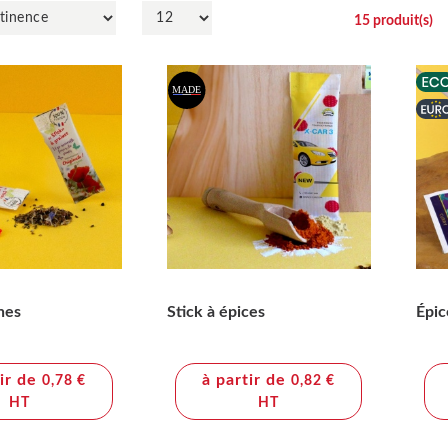
15
produit(s)
ines
Stick à épices
Épic
tir de
à partir de
0,78 €
0,82 €
HT
HT