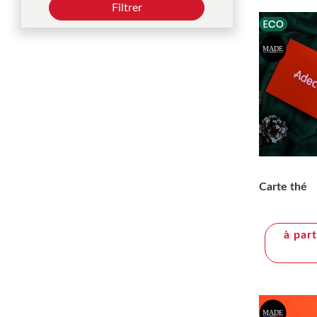
Filtrer
Carte thé
à par