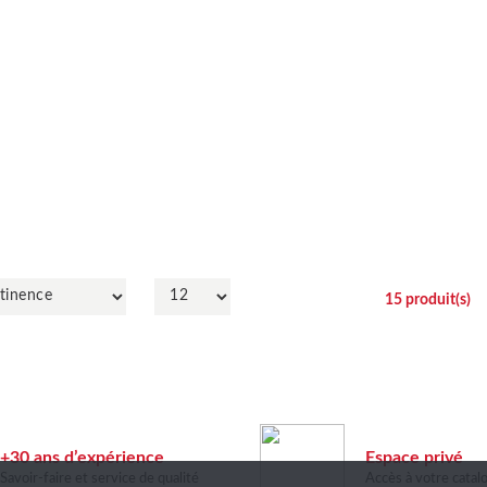
15
produit(s)
+30 ans d’expérience
Espace privé
Savoir-faire et service de qualité
Accès à votre catal