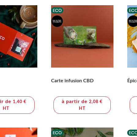
Carte infusion CBD
Épic
tir de
à partir de
1,40 €
2,08 €
HT
HT