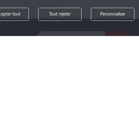
cepter tout
Tout rejeter
Personnaliser
>
ant à notre
SUPPORT
SUIVEZ-NOUS
Mentions légales
Gestion des cookies
Plan du site