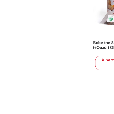
Boite the 8
(+Quadri Q
à par