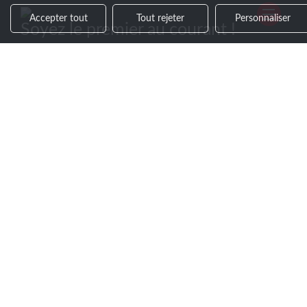
Accepter tout
Tout rejeter
Personnaliser
Soyez le premier au courant !
Découvrez nos actualités, recevez en avant-première
les nouveautés et nos ventes exclusives en vous
inscrivant à notre newsletter.
>
LM COMMUNICATION
ZA Chemin des Grès
76800 St-Etienne-du-Rouvray
02 32 18 07 70