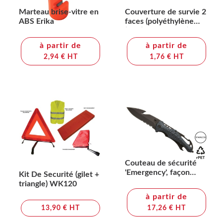
Marteau brise-vitre en
Couverture de survie 2
ABS Erika
faces (polyéthylène
(PET) / aluminium)
à partir de
à partir de
2,94 € HT
1,76 € HT
Couteau de sécurité
'Emergency', façon
Kit De Securité (gilet +
carbone
triangle) WK120
à partir de
13,90 € HT
17,26 € HT