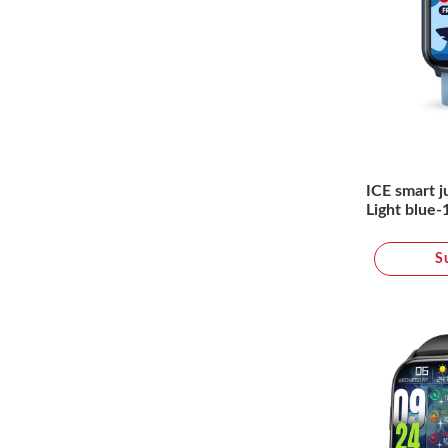
ICE smart j
Light blue-
S