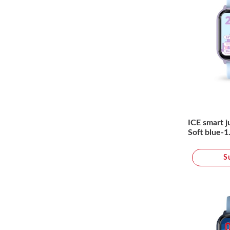
ICE smart j
Soft blue-1
S