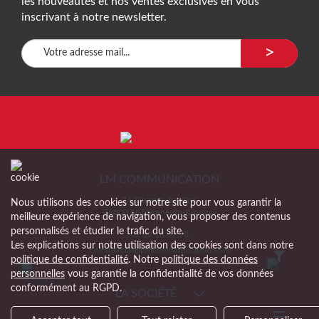
les nouveautés et nos ventes exclusives en vous
inscrivant à notre newsletter.
>
LM COMMUNICATION
ZA Chemin des Grès
Nous utilisons des cookies sur notre site pour vous garantir la
76800 St-Etienne-du-Rouvray
meilleure expérience de navigation, vous proposer des contenus
personnalisés et étudier le trafic du site.
02 32 18 07 70
Les explications sur notre utilisation des cookies sont dans notre
commercial@LMcommunication.com
politique de confidentialité
. Notre
politique des données
personnelles
vous garantie la confidentialité de vos données
conformément au RGPD.
LA SOCIÉTÉ