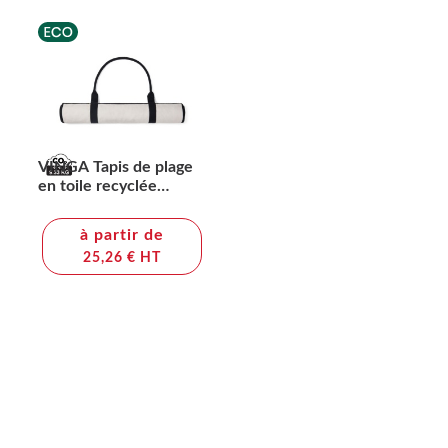
VINGA Tapis de plage
en toile recyclée
AWARE™ Volonne
à partir de
25,26 € HT