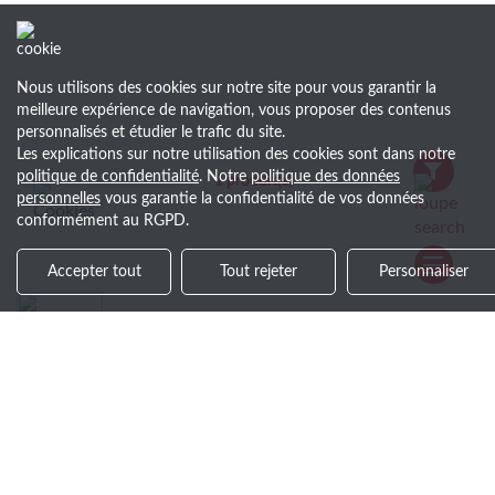
Nous utilisons des cookies sur notre site pour vous garantir la
meilleure expérience de navigation, vous proposer des contenus
personnalisés et étudier le trafic du site.
Les explications sur notre utilisation des cookies sont dans notre
politique de confidentialité
. Notre
politique des données
1
produit(s)
personnelles
vous garantie la confidentialité de vos données
conformément au RGPD.
Accepter tout
Tout rejeter
Personnaliser
Devis gratuit en -24 h
Réactivité à chaque étape
Soyez le premier au courant !