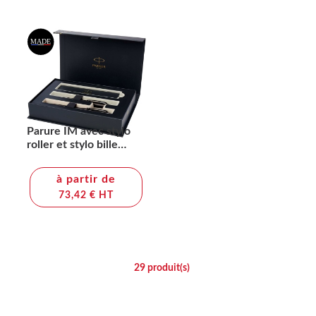
Parure IM avec stylo
roller et stylo bille
achromatiques Parker
(encre noire/bleue)
à partir de
73,42 € HT
29
produit(s)