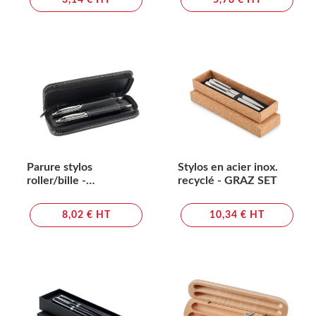
3,14 € HT
5,78 € HT
Parure stylos
Stylos en acier inox.
roller/bille -
recyclé - GRAZ SET
BALTIMORE
8,02 € HT
10,34 € HT