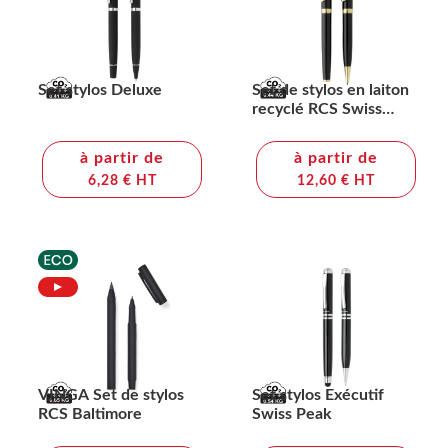
Set stylos Deluxe
Set de stylos en laiton
recyclé RCS Swiss
Peak Luca
à partir de
à partir de
6,28 € HT
12,60 € HT
VINGA Set de stylos
Set stylos Exécutif
RCS Baltimore
Swiss Peak