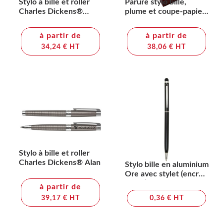
Stylo à bille et roller
Parure stylo bille,
Charles Dickens®
plume et coupe-papier
Santana
Paulette
à partir de
à partir de
34,24 € HT
38,06 € HT
Stylo à bille et roller
Charles Dickens® Alan
Stylo bille en aluminium
Ore avec stylet (encre
bleue)
à partir de
39,17 € HT
0,36 € HT