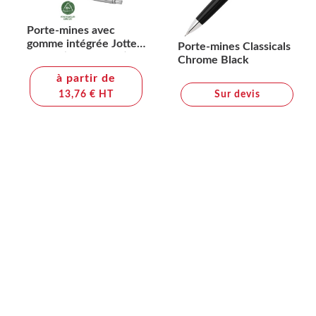
Porte-mines avec
gomme intégrée Jotter
Porte-mines Classicals
Parker (encre noire)
Chrome Black
à partir de
13,76 € HT
Sur devis