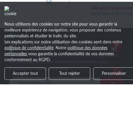
+30 ans d’expérience
Savoir-faire et service de qualité
Nous utilisons des cookies sur notre site pour vous garantir la
meilleure expérience de navigation, vous proposer des contenus
personnalisés et étudier le trafic du site.
Les explications sur notre utilisation des cookies sont dans notre
Soyez le premier au courant !
politique de confidentialité
. Notre
politique des données
personnelles
vous garantie la confidentialité de vos données
Découvrez nos actualités, recevez en avant-première
conformément au RGPD.
les nouveautés et nos ventes exclusives en vous
inscrivant à notre newsletter.
Accepter tout
Tout rejeter
Personnaliser
>