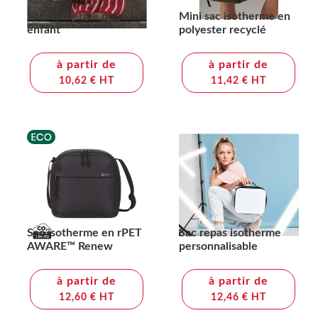
Sac isotherme pour
Mini sac isotherme en
enfant
polyester recyclé
à partir de
à partir de
10,62 € HT
11,42 € HT
Sac isotherme en rPET
Sac repas isotherme
AWARE™ Renew
personnalisable
à partir de
à partir de
12,60 € HT
12,46 € HT