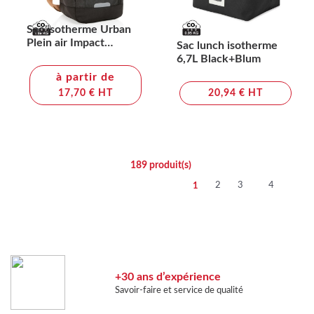
Sac isotherme Urban
Plein air Impact
Sac lunch isotherme
AWARE™
6,7L Black+Blum
à partir de
17,70 € HT
20,94 € HT
189
produit(s)
2
3
4
1
+30 ans d’expérience
Savoir-faire et service de qualité