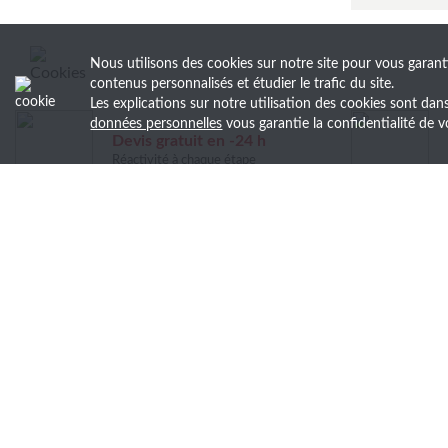
Nous utilisons des cookies sur notre site pour vous garant
contenus personnalisés et étudier le trafic du site.
Les explications sur notre utilisation des cookies sont da
données personnelles
vous garantie la confidentialité d
Devis gratuit en -24 h
Réactivité à chaque étape
Soyez le premier au courant 
Découvrez nos actualités, recevez en avant-
newsletter.
LM COMMUNICATION