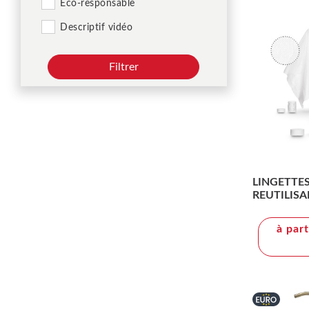
Éco-responsable
Descriptif vidéo
Filtrer
LINGETTE
REUTILISA
DE 8 PAST
à par