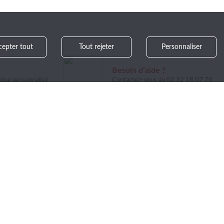
cepter tout
Tout rejeter
Personnaliser
Besoin d’aide ?
ogue personnalisé
Contactez-nous au 02 32 18 07 70
>
ant à notre
SUPPORT
SUIVEZ-NOUS