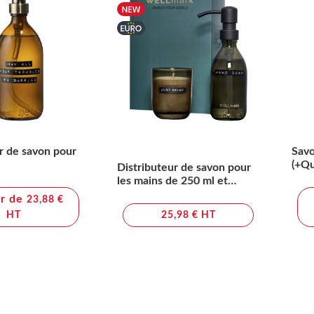
r de savon pour
Savo
(+Qu
Distributeur de savon pour
ubbles de
les mains de 250 ml et
ensemble de bougies
ir de
23,88 €
parfumées de 150 g
HT
25,98 € HT
Wellmark Discovery-
parfum linge frais