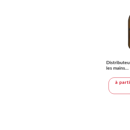
Distributeu
les mains
WELLmarkB
500 ml
à part