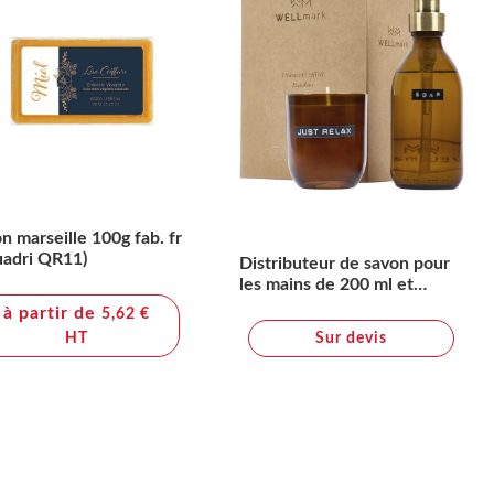
n marseille 100g fab. fr
adri QR11)
Distributeur de savon pour
les mains de 200 ml et
ensemble de bougies
à partir de
5,62 €
parfumées de 150g
HT
Sur devis
Wellmark Discovery