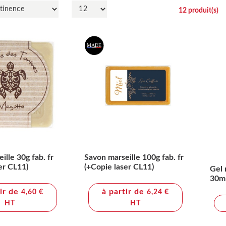
12
produit(s)
ille 30g fab. fr
Savon marseille 100g fab. fr
er CL11)
(+Copie laser CL11)
Gel 
30ml
tir de
à partir de
4,60 €
6,24 €
HT
HT