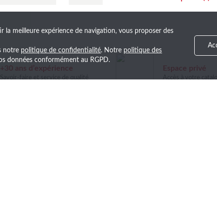
ir la meilleure expérience de navigation, vous proposer des
Ac
ns notre
politique de confidentialité
. Notre
politique des
e vos données conformément au RGPD.
+30 ans d’expérience
Espace privé
Savoir-faire et service de qualité
Accès à votre catal
!
première les nouveautés et nos ventes exclusives en vous inscriv
LA SOCIÉTÉ
NOTRE OFFRE