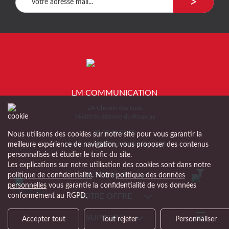
>
LM COMMUNICATION
ZA Chemin des Grès
76800 St-Etienne-du-Rouvray
02 32 18 07 70
Nous utilisons des cookies sur notre site pour vous garantir la
commercial@LMcommunication.com
meilleure expérience de navigation, vous proposer des contenus
personnalisés et étudier le trafic du site.
Les explications sur notre utilisation des cookies sont dans notre
LA SOCIÉTÉ
politique de confidentialité
. Notre
politique des données
personnelles
vous garantie la confidentialité de vos données
NOTRE OFFRE
conformément au RGPD.
SUPPORT
Accepter tout
Tout rejeter
Personnaliser