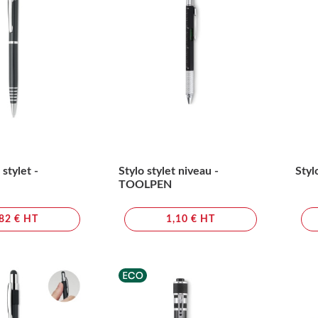
 stylet -
Stylo stylet niveau -
Styl
TOOLPEN
,82 € HT
1,10 € HT