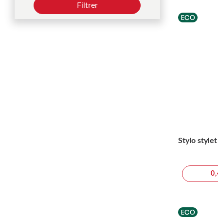
Filtrer
Stylo style
0