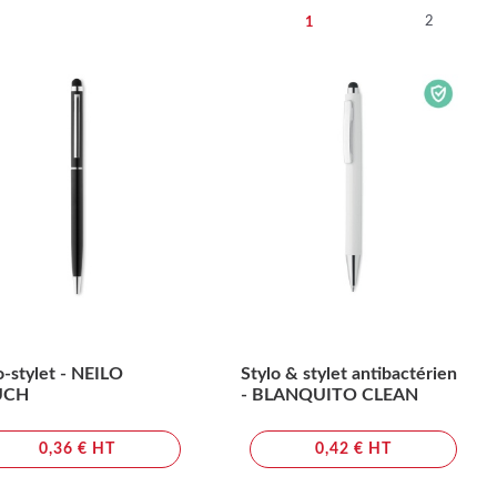
2
1
o-stylet - NEILO
Stylo & stylet antibactérien
UCH
- BLANQUITO CLEAN
0,36 € HT
0,42 € HT