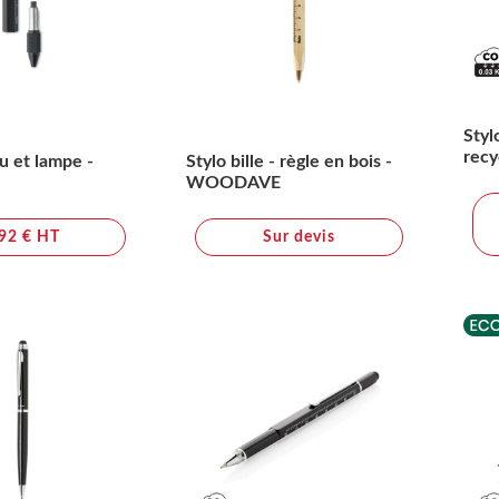
Styl
recy
u et lampe -
Stylo bille - règle en bois -
WOODAVE
,92 € HT
Sur devis