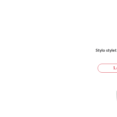
Stylo style
1