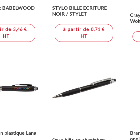
let BABELWOOD
STYLO BILLE ECRITURE
NOIR / STYLET
Cray
Wol
tir de
à partir de
3,46 €
0,71 €
HT
HT
en plastique Lana
Bran
onei