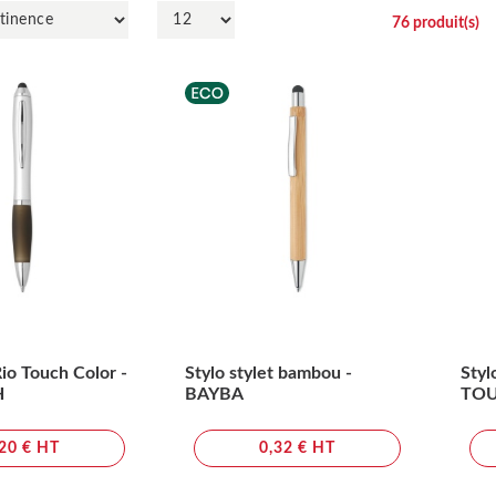
76
produit(s)
Rio Touch Color -
Stylo stylet bambou -
Styl
H
BAYBA
TO
,20 € HT
0,32 € HT