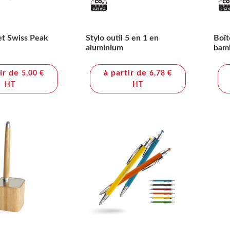
let Swiss Peak
Stylo outil 5 en 1 en
Boît
aluminium
bam
tir de
à partir de
5,00 €
6,78 €
HT
HT