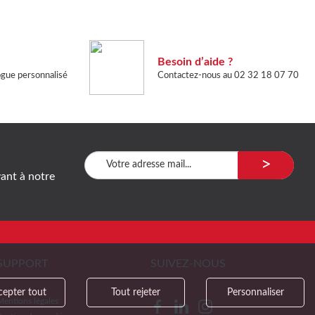
Besoin d’aide ?
ogue personnalisé
Contactez-nous au 02 32 18 07 70
>
ant à notre
SUPPORT
SUIVEZ-NOUS
cepter tout
Tout rejeter
Personnaliser
Mentions légales