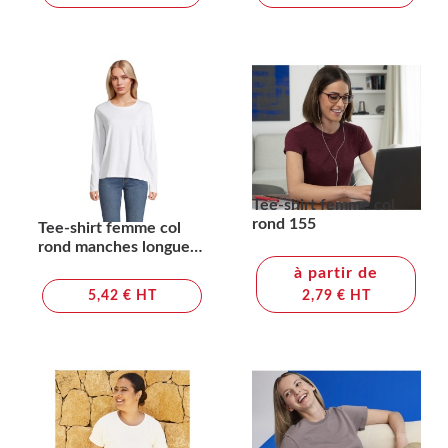
Tee-shirt femme col
rond 155
Tee-shirt femme col
rond manches longues -
MONARCH WOMEN
à partir de
5,42 € HT
2,79 € HT