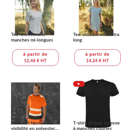
Tee-shirt femme
Tee-shirt femme extra
manches mi-longues
long
à partir de
à partir de
12,46 € HT
14,24 € HT
Tee-shirt haute
T-shirt Atomic unisexe
visibilité en polyester
à manches courtes