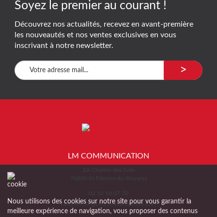
Soyez le premier au courant !
Découvrez nos actualités, recevez en avant-première
les nouveautés et nos ventes exclusives en vous
inscrivant à notre newsletter.
>
LM COMMUNICATION
ZA Chemin des Grès
76800 St-Etienne-du-Rouvray
02 32 18 07 70
Nous utilisons des cookies sur notre site pour vous garantir la
commercial@LMcommunication.com
meilleure expérience de navigation, vous proposer des contenus