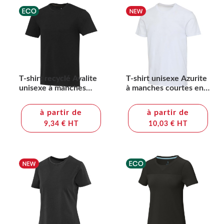
T-shirt recyclé Avalite
T-shirt unisexe Azurite
unisexe à manches
à manches courtes en
courtes Aware™
coton biologique
certifié OCS de 160
à partir de
à partir de
g/m²
9,34 € HT
10,03 € HT