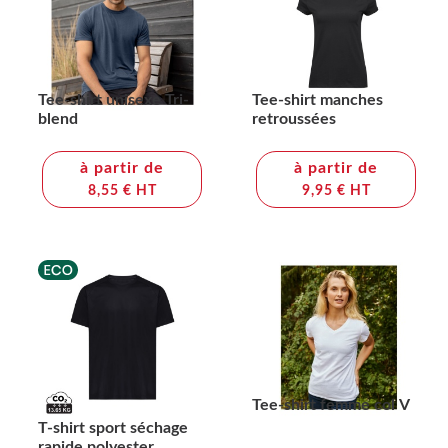
Tee-shirt unisexe Tri-
Tee-shirt manches
blend
retroussées
à partir de
à partir de
8,55 € HT
9,95 € HT
Tee-shirt femme col V
T-shirt sport séchage
rapide polyester