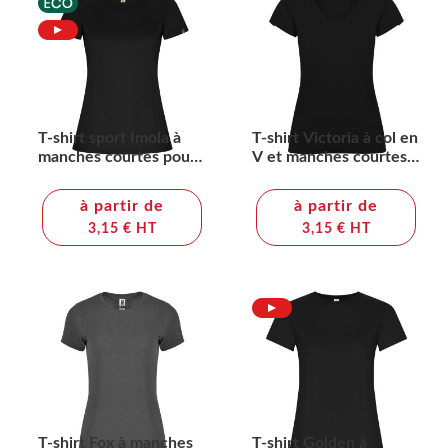
T-shirt sport Imola à
T-shirt Victoria à col en
manches courtes pour
V et manches courtes
femme
pour femme
à partir de
à partir de
3,15 € HT
3,15 € HT
T-shirt Fox à manches
T-shirt Golden à