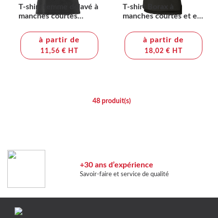
T-shirt femme délavé à
T-shirt Borax à
manches courtes
manches courtes et en
Nanaimo de 160 g/m2
cool fit recyclé GRS
pour femme
à partir de
à partir de
11,56 € HT
18,02 € HT
48
produit(s)
+30 ans d’expérience
Savoir-faire et service de qualité