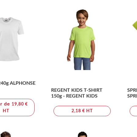
io240g ALPHONSE
REGENT KIDS T-SHIRT
SPR
150g - REGENT KIDS
SPR
ir de
19,80 €
HT
2,18 € HT