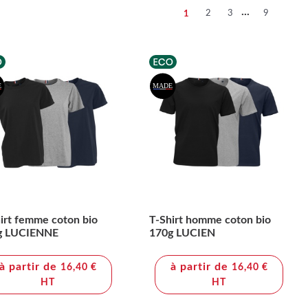
...
2
3
9
1
irt femme coton bio
T-Shirt homme coton bio
g LUCIENNE
170g LUCIEN
à partir de
à partir de
16,40 €
16,40 €
HT
HT