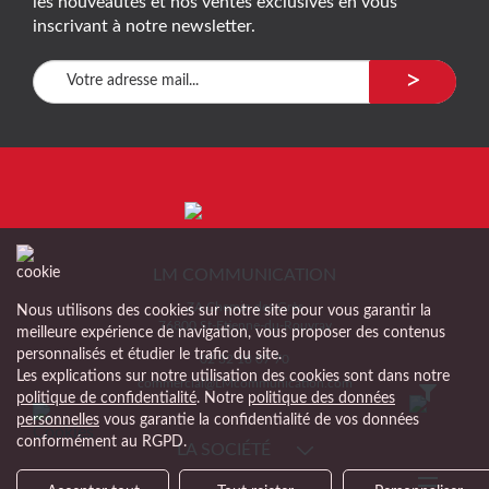
les nouveautés et nos ventes exclusives en vous
inscrivant à notre newsletter.
>
LM COMMUNICATION
ZA Chemin des Grès
Nous utilisons des cookies sur notre site pour vous garantir la
76800 St-Etienne-du-Rouvray
meilleure expérience de navigation, vous proposer des contenus
personnalisés et étudier le trafic du site.
02 32 18 07 70
Les explications sur notre utilisation des cookies sont dans notre
commercial@LMcommunication.com
politique de confidentialité
. Notre
politique des données
personnelles
vous garantie la confidentialité de vos données
conformément au RGPD.
LA SOCIÉTÉ